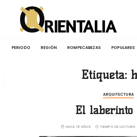
aciones de la antigüedad y su impacto en la cuenca del Me
PERIODO
REGIÓN
ROMPECABEZAS
POPULARES
Etiqueta:
h
ARQUITECTURA
El laberinto
HACE 14 AÑOS
TIEMPO DE LECTURA