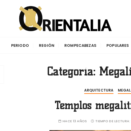
aciones de la antigüedad y su impacto en la cuenca del Me
PERIODO
REGIÓN
ROMPECABEZAS
POPULARES
Categoría:
Megali
ARQUITECTURA
MEGAL
Templos megalít
HACE 13 AÑOS
TIEMPO DE LECTURA