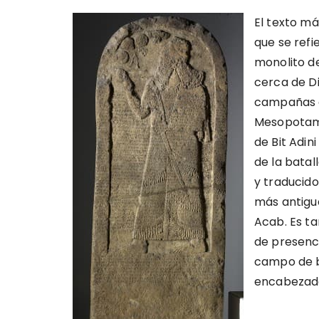
El texto m
que se refi
monolito d
cerca de Di
campañas d
Mesopotami
de Bit Adini
de la batal
y traducido
más antigua
Acab. Es t
de presenci
campo de b
encabezado