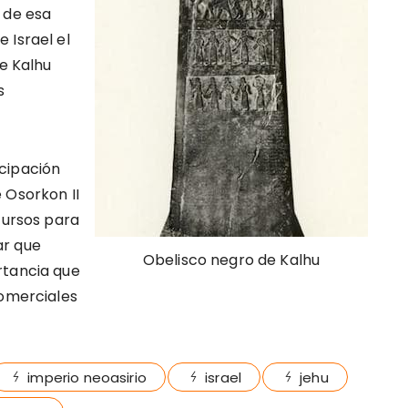
 de esa
 Israel el
de Kalhu
s
cipación
 Osorkon II
cursos para
ar que
Obelisco negro de Kalhu
rtancia que
comerciales
imperio neoasirio
israel
jehu