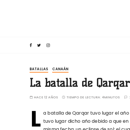
S
a
l
t
a
Divulgar la historia de las grandes civiliz
Orientalia
r
a
l
c
o
BATALLAS
CANAÁN
n
La batalla de Qarqar
t
e
n
HACE 12 AÑOS
TIEMPO DE LECTURA:
4MINUTOS
i
L
d
a batalla de Qarqar tuvo lugar el año
o
tuvo lugar dicho año debido a que en o
misma fecha, un eclipse de sol; el cu