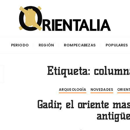
aciones de la antigüedad y su impacto en la cuenca del Me
PERIODO
REGIÓN
ROMPECABEZAS
POPULARES
Etiqueta:
column
ARQUEOLOGÍA
NOVEDADES
ORIEN
Gadir, el oriente má
antigü