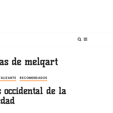
diterráneo
as de melqart
TALIZANTE
RECOMENDADOS
s occidental de la
edad