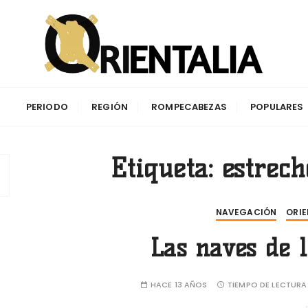
aciones de la antigüedad y su impacto en la cuenca del Me
PERIODO
REGIÓN
ROMPECABEZAS
POPULARES
Etiqueta:
estrech
NAVEGACIÓN
ORIE
Las naves de l
HACE 13 AÑOS
TIEMPO DE LECTURA